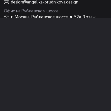
design@angelika-prudnikova.design
Офис на Рублевском шоссе
г. Москва, Рублевское шоссе, д. 52а, 3 этаж,
Интерьерный центр Casa Ricca EXPO
Офис на Никольской
г. Москва, ул. Никольская, 10, 2 этаж
© Студия Анжелики Прудниковой (ООО
«Дизайн Интерьера Лакшери»), 2002–2026 г.
Правила перепечатки материалов
,
Политика
обработки персональных данных
и
Политика
конфиденциальности
Информация на сайте не является публичной
офертой