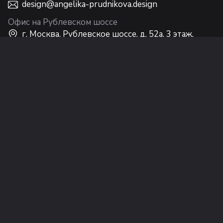
design@angelika-prudnikova.design
Офис на Рублевском шоссе
г. Москва, Рублевское шоссе, д. 52а, 3 этаж,
Интерьерный центр Casa Ricca EXPO
Офис на Никольской
г. Москва, ул. Никольская, 10, 2 этаж
© Студия Анжелики Прудниковой (ООО
«Дизайн Интерьера Лакшери»), 2002–2026 г.
Правила перепечатки материалов
,
Политика
обработки персональных данных
и
Политика
конфиденциальности
Информация на сайте не является публичной
офертой