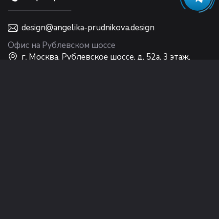
design@angelika-prudnikova.design
Офис на Рублевском шоссе
г. Москва, Рублевское шоссе, д. 52а, 3 этаж,
Интерьерный центр Casa Ricca EXPO
Офис на Никольской
г. Москва, ул. Никольская, 10, 2 этаж
© Студия Анжелики Прудниковой (ООО
«Дизайн Интерьера Лакшери»), 2002–2026 г.
Правила перепечатки материалов
,
Политика
обработки персональных данных
и
Политика
конфиденциальности
Информация на сайте не является публичной