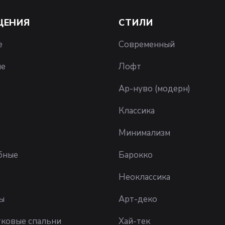
ЩЕНИЯ
СТИЛИ
е
Современный
ые
Лофт
Ар-нуво (модерн)
Классика
Минимализм
бные
Барокко
Неоклассика
ы
Арт-деко
ковые спальни
Хай-тек