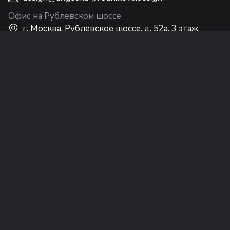
Офис на Рублевском шоссе
г. Москва, Рублевское шоссе, д. 52а, 3 этаж,
Интерьерный центр Casa Ricca EXPO
Офис на Никольской
г. Москва, ул. Никольская, 10, 2 этаж
© Студия Анжелики Прудниковой (ООО
«Дизайн Интерьера Лакшери»), 2002–2026 г.
Правила перепечатки материалов
,
Политика
обработки персональных данных
и
Политика
конфиденциальности
Информация на сайте не является публичной
офертой